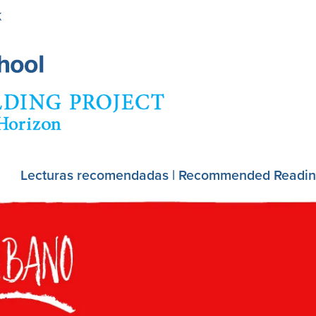
Skip
K
to
main
content
Lecturas recomendadas | Recommended Readi