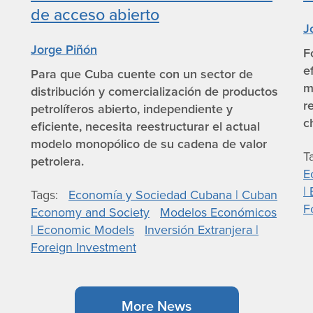
de acceso abierto
J
Jorge Piñón
F
e
Para que Cuba cuente con un sector de
m
distribución y comercialización de productos
r
petrolíferos abierto, independiente y
c
eficiente, necesita reestructurar el actual
modelo monopólico de su cadena de valor
T
petrolera.
E
|
Tags
Economía y Sociedad Cubana | Cuban
F
Economy and Society
Modelos Económicos
| Economic Models
Inversión Extranjera |
Foreign Investment
More News