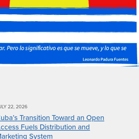
ULY 22, 2026
uba’s Transition Toward an Open
ccess Fuels Distribution and
arketing System