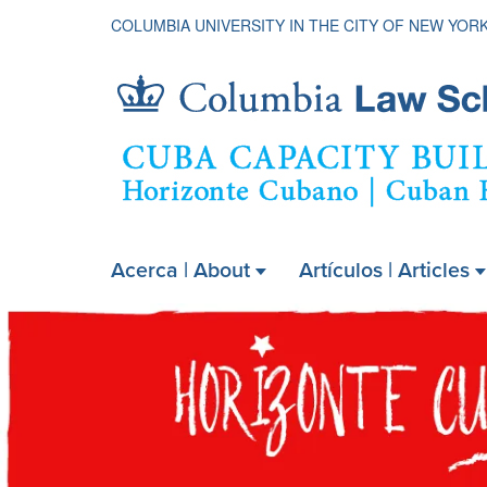
COLUMBIA UNIVERSITY IN THE CITY OF NEW YOR
Cuba
Acerca | About
Artículos | Articles
ain
Capacity
Cuban
avigation
xpanded
Horizon
Building
Project