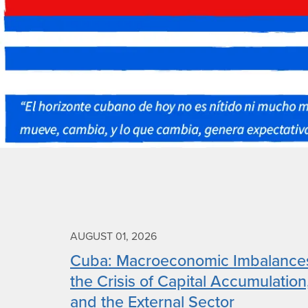
AUGUST 01, 2026
Cuba: Macroeconomic Imbalance
the Crisis of Capital Accumulation
and the External Sector