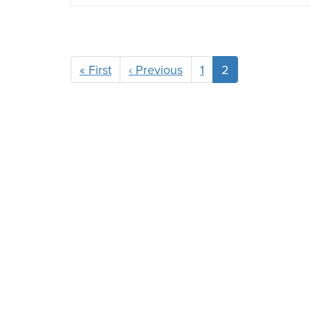
Pagination
« First
First
‹ Previous
Previous
1
2
page
page