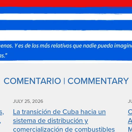
COMENTARIO | COMMENTARY
JULY 25, 2026
J
s,
La transición de Cuba hacia un
C
,
sistema de distribución y
A
comercialización de combustibles
M