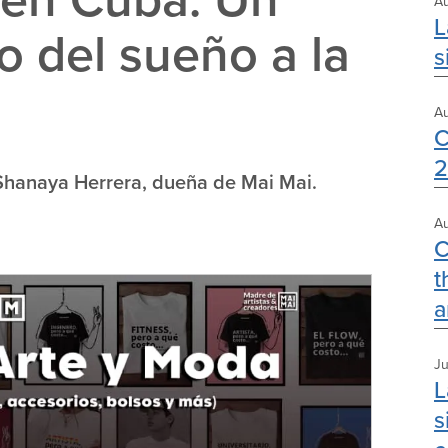
Au
L
 del sueño a la
s
Au
C
2
hanaya Herrera, dueña de Mai Mai.
Au
C
t
a
Ju
L
s