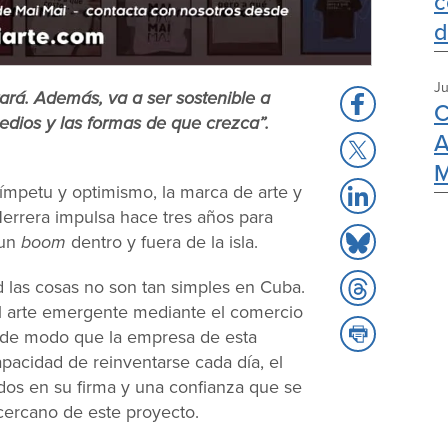
c
d
Ju
rá. Además, va a ser sostenible a
Share
C
edios y las formas de que crezca”.
to
A
Share
Facebook
M
to
 ímpetu y optimismo, la marca de arte y
Share
X
errera impulsa hace tres años para
to
Share
 un
boom
dentro y fuera de la isla.
LinkedIn
to
Share
 las cosas no son tan simples en Cuba.
Bluesky
to
 el arte emergente mediante el comercio
Share
Threads
, de modo que la empresa de esta
to
acidad de reinventarse cada día, el
Print
rados en su firma y una confianza que se
cercano de este proyecto.