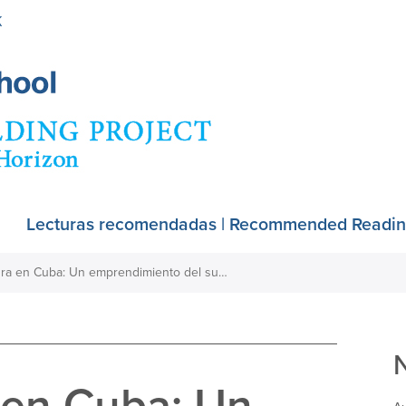
Skip
K
to
main
content
Lecturas recomendadas | Recommended Readi
Moda y cultura en Cuba: Un emprendimiento del sueño a la realidad.
 en Cuba: Un