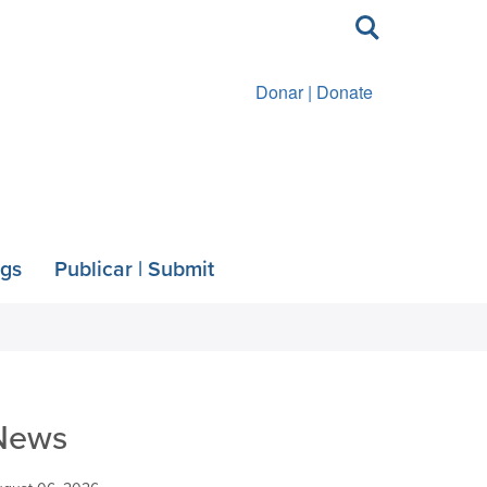
Toggle
search
Donar | Donate
ngs
Publicar | Submit
News