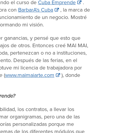
ndo el curso de
Cuba Emprende
.
dora con
BarbarA's Cuba
, la marca de
funcionamiento de un negocio. Mostré
sformando mi visión.
er ganancias, y pensé que esto que
bajos de otros. Entonces creé MAI MAI,
oda, pertenezcan o no a instituciones,
ento. Después de las ferias, en el
tuve mi licencia de trabajadora por
e
(
www.maimaiarte.com
), donde
rende?
ilidad, los contratos, a llevar los
mar organigramas, pero una de las
orías personalizadas porque me
s temas de los diferentes módulos que