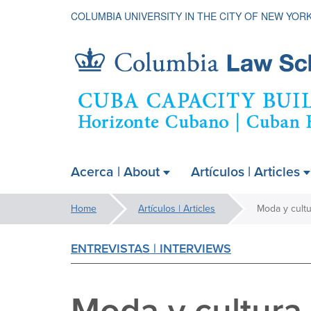
COLUMBIA UNIVERSITY IN THE CITY OF NEW YOR
Cuba
Acerca | About
Artículos | Articles
ain
Capacity
avigation
You
Home
Artículos | Articles
xpanded
are
Building
ENTREVISTAS | INTERVIEWS
here:
Project
Moda y cultura