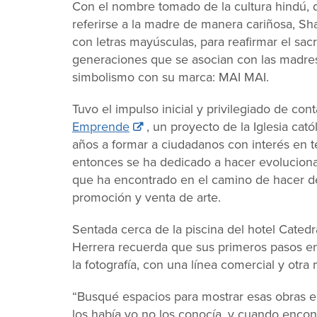
Con el nombre tomado de la cultura hindú, 
referirse a la madre de manera cariñosa, Sh
con letras mayúsculas, para reafirmar el sacri
generaciones que se asocian con las madres 
simbolismo con su marca: MAI MAI.
Tuvo el impulso inicial y privilegiado de co
Emprende
, un proyecto de la Iglesia ca
años a formar a ciudadanos con interés en 
entonces se ha dedicado a hacer evoluciona
que ha encontrado en el camino de hacer 
promoción y venta de arte.
Sentada cerca de la piscina del hotel Catedr
Herrera recuerda que sus primeros pasos en 
la fotografía, con una línea comercial y otra 
“Busqué espacios para mostrar esas obras en
los había yo no los conocía, y cuando encon