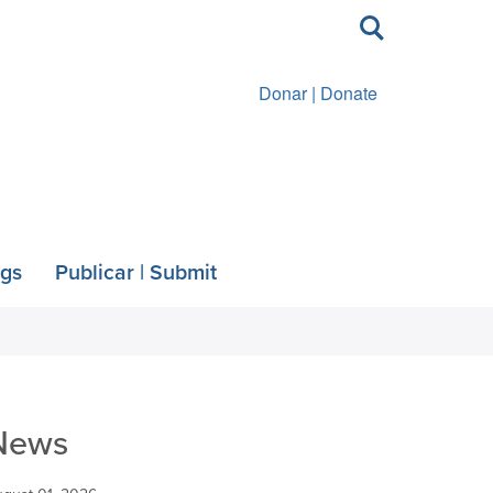
Toggle
search
Donar | Donate
ngs
Publicar | Submit
News