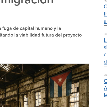
Au
C
t
a
a fuga de capital humano y la
tando la viabilidad futura del proyecto
Ju
L
s
c
d
Ju
C
A
M