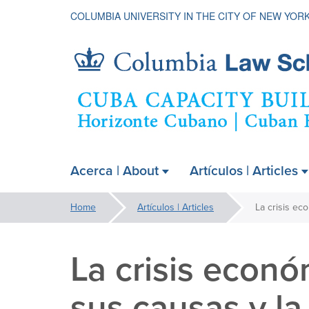
COLUMBIA UNIVERSITY IN THE CITY OF NEW YOR
Cuba
Acerca | About
Artículos | Articles
ain
Capacity
avigation
You
Home
Artículos | Articles
xpanded
are
Building
here:
La crisis econ
Project
sus causas y la