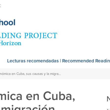
Skip
K
to
main
content
Lecturas recomendadas | Recommended Readi
La crisis económica en Cuba, sus causas y la migración
ómica en Cuba,
 migración