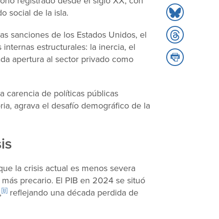
to
orio registrado desde el siglo XX, con
Share
LinkedIn
 social de la isla.
to
Share
a las sanciones de los Estados Unidos, el
Bluesky
to
nternas estructurales: la inercia, el
Share
Threads
tada apertura al sector privado como
to
Print
a carencia de políticas públicas
ria, agrava el desafío demográfico de la
is
que la crisis actual es menos severa
 más precario. El PIB en 2024 se situó
[ii]
,
reflejando una década perdida de