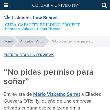
Columbia
Tog
Skip
sea
University
to
main
content
Cuba
You
Home
Artículos | Articles
“No pidas permiso para soñar”
are
Capacity
here:
ENTREVISTAS | INTERVIEWS
Building
“No pidas permiso para
Project
soñar”
Entrevista de
Mario Vizcaíno Serrat
a Eliades
Guevara O'Reilly, dueño de una empresa
privada cubana especializada en la