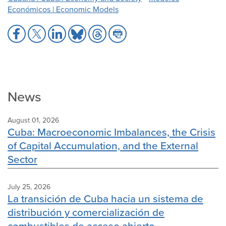
Económicos | Economic Models
Share
Share
Share
Share
Share
Share
to
to
to
to
to
to
Facebook
X
LinkedIn
Bluesky
Threads
Print
News
August 01, 2026
Cuba: Macroeconomic Imbalances, the Crisis
of Capital Accumulation, and the External
Sector
July 25, 2026
La transición de Cuba hacia un sistema de
distribución y comercialización de
combustibles de acceso abierto