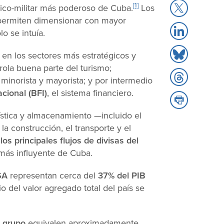
Share
[1]
mico-militar más poderoso de Cuba.
Los
Facebook
to
permiten dimensionar con mayor
Share
X
o se intuía.
to
Share
LinkedIn
en los sectores más estratégicos y
to
trola buena parte del turismo;
Share
Bluesky
 minorista y mayorista; y por intermedio
to
cional (BFI)
, el sistema financiero.
Share
Threads
to
stica y almacenamiento —incluido el
Print
la construcción, el transporte y el
los principales flujos de divisas del
 más influyente de Cuba.
SA
representan cerca del
37% del PIB
io del valor agregado total del país se
l grupo
equivalen aproximadamente