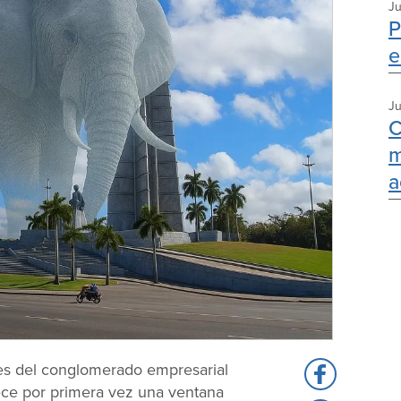
Ju
P
e
Ju
C
m
a
bles del conglomerado empresarial
Share
rece por primera vez una ventana
to