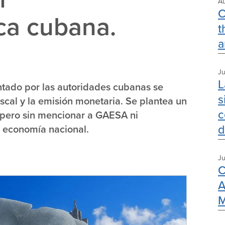
Au
C
a cubana.
t
a
Ju
L
tado por las autoridades cubanas se
s
 fiscal y la emisión monetaria. Se plantea un
c
, pero sin mencionar a GAESA ni
d
a economía nacional.
Ju
C
A
M