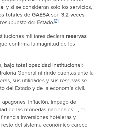
la
, y si se consideran solo los servicios,
os totales de GAESA
son
3,2 veces
[2]
resupuesto del Estado.
tituciones militares declara
reservas
 que confirma la magnitud de los
s,
bajo total opacidad institucional
:
raloría General ni rinde cuentas ante la
ras, sus utilidades y sus reservas se
to del Estado y de la economía civil.
 apagones, inflación, impago de
idad de las monedas nacionales—, el
financia inversiones hoteleras y
l resto del sistema económico carece