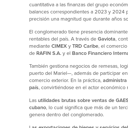
cuantitativa a las finanzas del grupo econó
balances correspondientes a 2023 y 2024 
precisión una magnitud que durante años sol
El conglomerado tiene presencia dominante 
rentables del país. A través de
Gaviota
, con
mediante
CIMEX
y
TRD Caribe
, el comercio
de
RAFIN S.A.
y el
Banco Financiero Interna
También gestiona negocios de remesas, logí
puerto del Mariel—, además de participar en 
comercio exterior. En la práctica,
administra 
país
, convirtiéndose en el actor económico
Las
utilidades brutas sobre ventas de GAE
cubano
, lo cual significa que más de un terc
genera dentro del conglomerado.
L
as exportaciones de bienes y servicios de