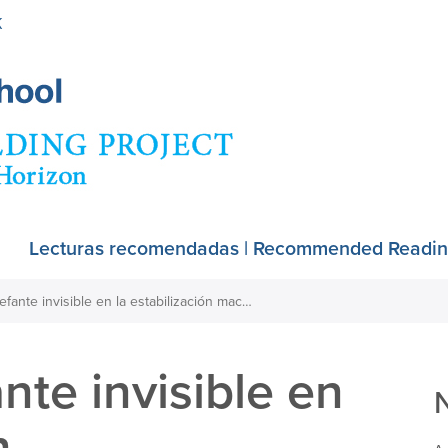
Skip
K
to
main
content
Lecturas recomendadas | Recommended Readi
GAESA, el elefante invisible en la estabilización macroeconómica cubana.
nte invisible en
n