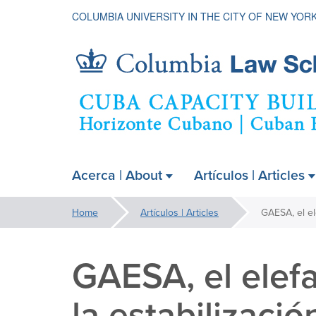
COLUMBIA UNIVERSITY IN THE CITY OF NEW YOR
Cuba
Acerca | About
Artículos | Articles
ain
Capacity
avigation
You
Home
Artículos | Articles
xpanded
are
Building
here:
GAESA, el elefa
Project
la estabilizació