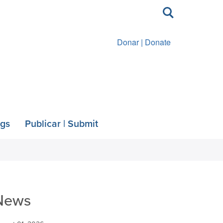
Toggle
search
Donar | Donate
ngs
Publicar | Submit
News