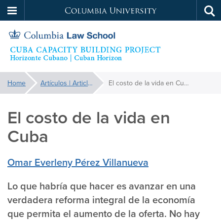
Columbia
Tog
Skip
sea
University
to
main
content
Cuba
You
Home
Artículos | Articles
El costo de la vida en Cuba
are
Capacity
here:
El costo de la vida en
Building
Cuba
Project
Omar Everleny Pérez Villanueva
Lo que habría que hacer es avanzar en una
verdadera reforma integral de la economía
que permita el aumento de la oferta. No hay