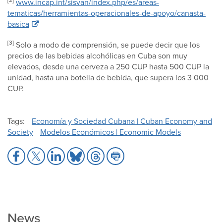
www.incap.int/sisvan/index.php/es/areas-
tematicas/herramientas-operacionales-de-apoyo/canasta-
basica
[3]
Solo a modo de comprensión, se puede decir que los
precios de las bebidas alcohólicas en Cuba son muy
elevados, desde una cerveza a 250 CUP hasta 500 CUP la
unidad, hasta una botella de bebida, que supera los 3 000
CUP.
Tags
Economía y Sociedad Cubana | Cuban Economy and
Society
Modelos Económicos | Economic Models
Share
Share
Share
Share
Share
Share
to
to
to
to
to
to
Facebook
X
LinkedIn
Bluesky
Threads
Print
News